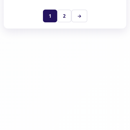
1
2
→