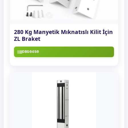
280 Kg Manyetik Mıknatıslı Kilit İçin
ZL Braket
OBG0450