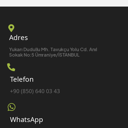
Adres
Yukarı Dudullu Mh. Tavukçu Yolu Cd. Anıl
Sokak No:5 Ümraniye/İSTANBUL
Telefon
+90 (850) 640 03 43
WhatsApp