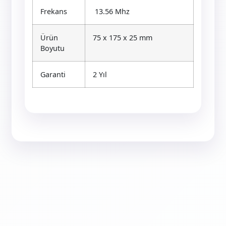
Frekans
13.56 Mhz
Ürün
75 x 175 x 25 mm
Boyutu
Garanti
2 Yıl