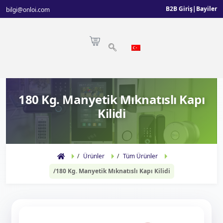
B2B Giriş
|
Bayiler
bilgi@onloi.com
180 Kg. Manyetik Mıknatıslı Kapı
Kilidi
Ürünler
Tüm Ürünler
180 Kg. Manyetik Mıknatıslı Kapı Kilidi