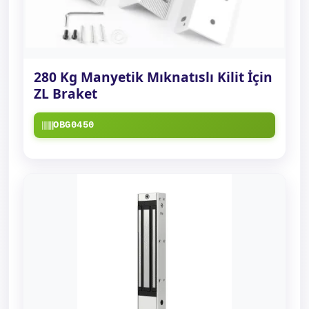
280 Kg Manyetik Mıknatıslı Kilit İçin
ZL Braket
OBG0450