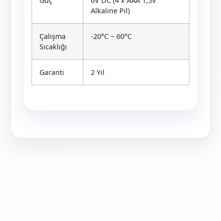
Güç
6V DC (4 x AAA 1,5V
Alkaline Pil)
Çalışma
-20°C ~ 60°C
Sıcaklığı
Garanti
2 Yıl