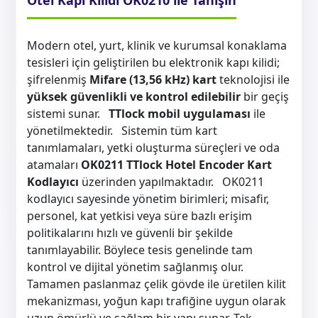
Otel Kapı Kilidi OK0210 ile Tanışın
Modern otel, yurt, klinik ve kurumsal konaklama
tesisleri için geliştirilen bu elektronik kapı kilidi;
şifrelenmiş
Mifare (13,56 kHz) kart
teknolojisi ile
yüksek güvenlikli ve kontrol edilebilir
bir geçiş
sistemi sunar.
TTlock mobil uygulaması
ile
yönetilmektedir. Sistemin tüm kart
tanımlamaları, yetki oluşturma süreçleri ve oda
atamaları
OK0211 TTlock Hotel Encoder Kart
Kodlayıcı
üzerinden yapılmaktadır. OK0211
kodlayıcı sayesinde yönetim birimleri; misafir,
personel, kat yetkisi veya süre bazlı erişim
politikalarını hızlı ve güvenli bir şekilde
tanımlayabilir. Böylece tesis genelinde tam
kontrol ve dijital yönetim sağlanmış olur.
Tamamen paslanmaz çelik gövde ile üretilen kilit
mekanizması, yoğun kapı trafiğine uygun olarak