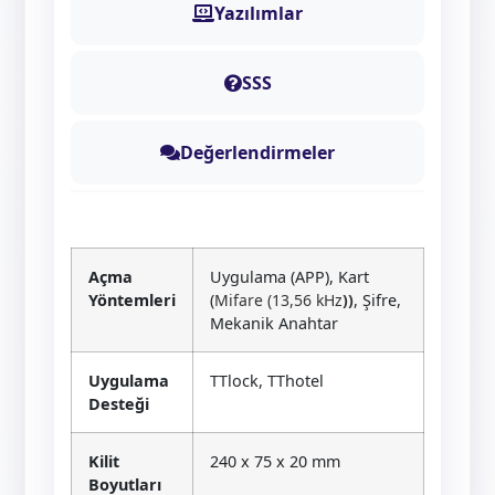
Yazılımlar
SSS
Değerlendirmeler
Açma
Uygulama (APP), Kart
Yöntemleri
(
Mifare (13,56 kHz
))
, Şifre,
Mekanik Anahtar
Uygulama
TTlock, TThotel
Desteği
Kilit
240 x 75 x 20 mm
Boyutları