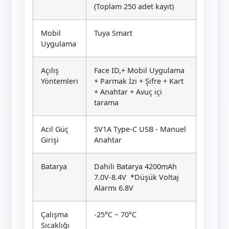
(Toplam 250 adet kayıt)
Mobil
Tuya Smart
Uygulama
Açılış
Face ID,+ Mobil Uygulama
Yöntemleri
+ Parmak İzi + Şifre + Kart
+ Anahtar + Avuç içi
tarama
Acil Güç
5V1A Type-C USB - Manuel
Girişi
Anahtar
Batarya
Dahili Batarya 4200mAh
7.0V-8.4V *Düşük Voltaj
Alarmı 6.8V
Çalışma
-25°C ~ 70°C
Sıcaklığı