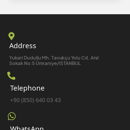
Address
Yukari Dudullu Mh. Tavukçu Yolu Cd. Anıl
Sokak No:5 Ümraniye/ISTANBUL
Telephone
+90 (850) 640 03 43
WhatsApp