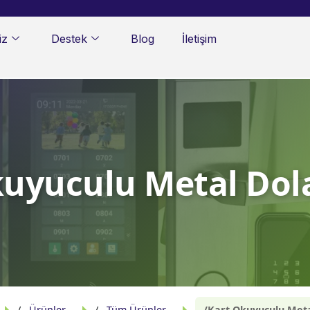
iz
Destek
Blog
İletişim
uyuculu Metal Dola
Ürünler
Tüm Ürünler
Kart Okuyuculu Metal