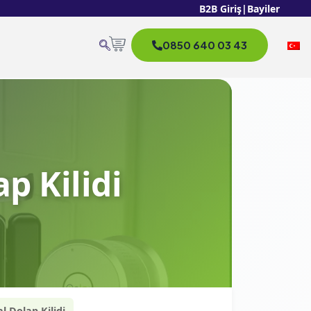
B2B Giriş
|
Bayiler
0850 640 03 43
p Kilidi
 Dolap Kilidi