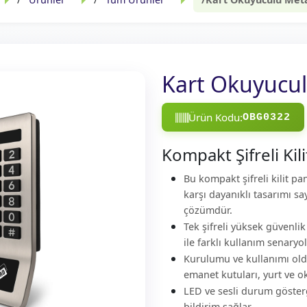
Kart Okuyucul
Ürün Kodu:
OBG0322
Kompakt Şifreli Kili
Bu kompakt şifreli kilit pa
karşı dayanıklı tasarımı s
çözümdür.
Tek şifreli yüksek güvenlik
ile farklı kullanım senaryo
Kurulumu ve kullanımı oldu
emanet kutuları, yurt ve ok
LED ve sesli durum gösterg
bildirim sağlar.