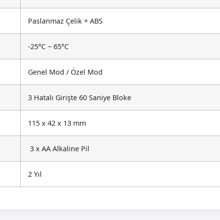
Paslanmaz Çelik + ABS
-25°C ~ 65°C
Genel Mod / Özel Mod
3 Hatalı Girişte 60 Saniye Bloke
115 x 42 x 13 mm
3 x AA Alkaline Pil
2 Yıl