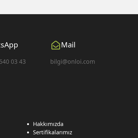
tsApp
Mail
 640 03 43
bilgi@onloi.com
Hakkımızda
Sertifikalarımız