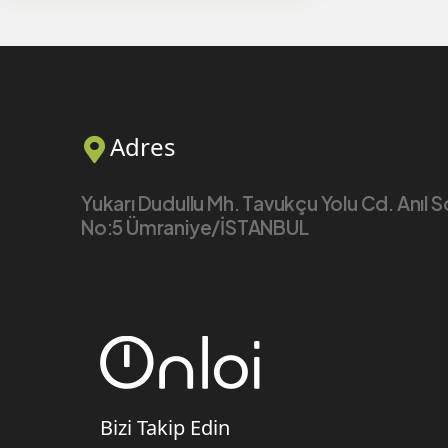
Adres
Yukarı Dudullu Mh. Tavukçu Yolu Cd. Anıl 
No:5 Ümraniye/İSTANBUL
Bizi Takip Edin