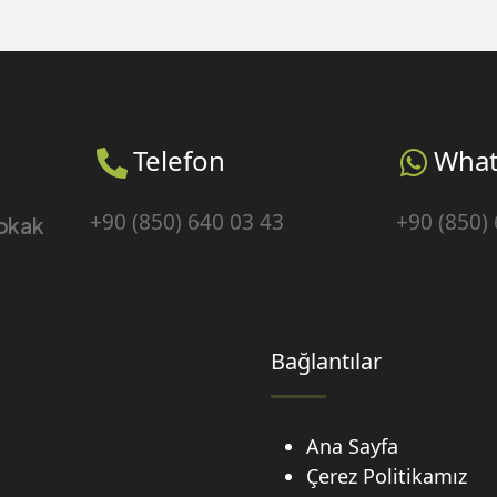
Telefon
Wha
+90 (850) 640 03 43
+90 (850)
Sokak
Bağlantılar
Ana Sayfa
Çerez Politikamız